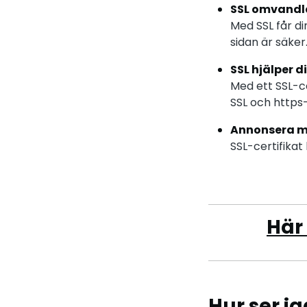
SSL omvandla
Med SSL får d
sidan är säker
SSL hjälper 
Med ett SSL-ce
SSL och https
Annonsera m
SSL-certifika
Här 
Hur ser j