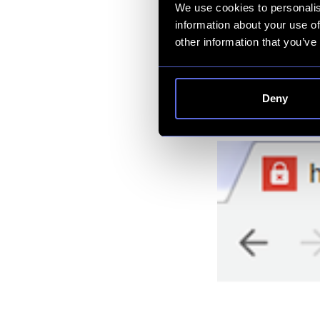
We use cookies to personalis
information about your use of
other information that you’ve
Deny
Hemsidor som inte 
inloggnings-möjlig