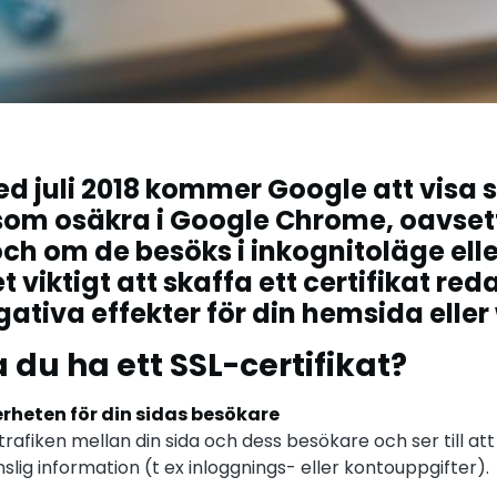
d juli 2018 kommer Google att visa 
som osäkra i Google Chrome, oavset
och om de besöks i inkognitoläge eller
t viktigt att skaffa ett certifikat red
ativa effekter för din hemsida elle
 du ha ett SSL-certifikat?
erheten för din sidas besökare
trafiken mellan din sida och dess besökare och ser till at
slig information (t ex inloggnings- eller kontouppgifter).