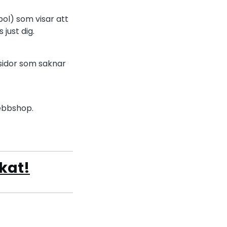
ol) som visar att
just dig.
 sidor som saknar
webbshop.
ikat!