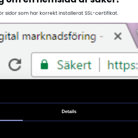
ör sidor som har korrekt installerat SSL-certifikat.
ar SSL-certifkat är det än så längebara markerat med en
på symbolen får användaren information om hemsidans 
ta dock bli ännu tydligare.
Details