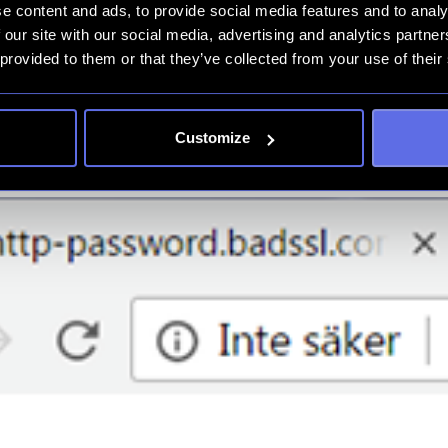
e content and ads, to provide social media features and to analy
 our site with our social media, advertising and analytics partn
 provided to them or that they’ve collected from your use of their
Customize
har SSL-certifikat, men ändå hanterar känslig informatio
heter märks tydligt ut genom "inte säker" i webbläsaren.