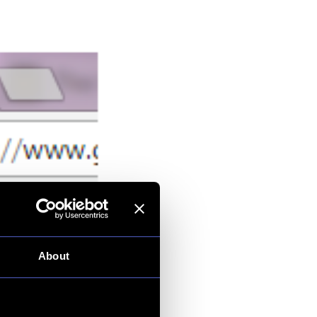
 info-symbol.
säkerhetsstatus.
About