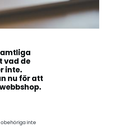
samtliga
t vad de
 inte.
an nu för att
r webbshop.
t obehöriga inte