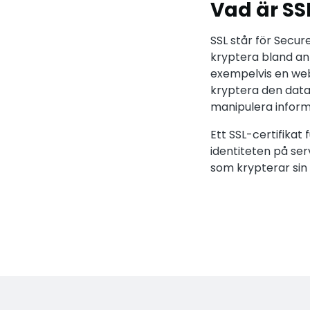
Vad är SS
SSL står för Secu
kryptera bland an
exempelvis en web
kryptera den data
manipulera infor
Ett SSL-certifika
identiteten på ser
som krypterar sin