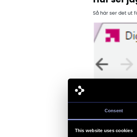
Så här ser det ut f
På sidor som sakn
Genom att klicka 
Framåt kommer det
Consent
This website uses cookies