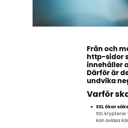
Från och me
http-sidor 
innehåller 
Därför är de
undvika neg
Varför ska
SSL ökar säk
SSL krypterar 
kan avläsa kän