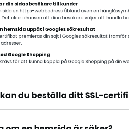
r din sidas besökare till kunder
in sida en https-webbadress (ibland även en hänglåssymb
. Det ökar chansen att dina besökare väljer att handla hos 
din hemsida uppåt i Googles sökresultat
rtifikat premieras din sajt i Googles sökresultat framför
-adresser.
ed Google Shopping
t krävs för att kunna koppla på Google Shopping på din 
kan du beställa ditt SSL-certif
ag om en hemsida är säker?