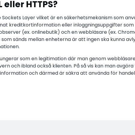
L eller HTTPS?
re Sockets Layer vilket är en säkerhetsmekanism som anvä
nat kreditkortinformation eller inloggningsuppgifter som
bserver (ex. onlinebutik) och en webbläsare (ex. Chrome
 som sänds mellan enheterna är att ingen ska kunna avly
mationen.
t fungerar som en legitimation där man genom webbläsare
vern och ibland också klienten. På så vis kan man avgöra
 information och därmed är säkra att använda för handel 