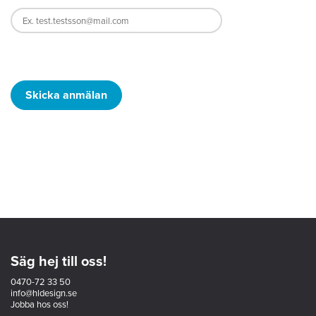
Säg hej till oss!
0470-72 33 50
info@hldesign.se
Jobba hos oss!