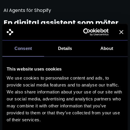
AI Agents för Shopify
En digital assistent som möter
kunden dygnet runt
Med AI Agents får varje besökare i din Shopify-butik
Consent
Details
About
hjälp direkt – oavsett om de söker efter en produkt,
har frågor inför ett köp eller behöver support efter
leveransen. Shopping Agent guidar mot rätt beslut,
This website uses cookies
Search Agent hjälper dem hitta rätt och Support
We use cookies to personalise content and ads, to
Agent svarar på vanliga frågor automatiskt. Läs mer
provide social media features and to analyse our traffic.
om
AI Agents
.
We also share information about your use of our site with
our social media, advertising and analytics partners who
may combine it with other information that you’ve
provided to them or that they’ve collected from your use
of their services.