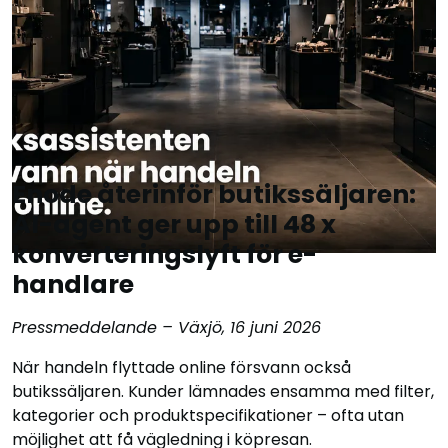
Enode återinför butikssäljaren:
AI-agent ger upp till 48 x
konverteringslyft för e-
handlare
Pressmeddelande – Växjö, 16 juni 2026
När handeln flyttade online försvann också
butikssäljaren. Kunder lämnades ensamma med filter,
kategorier och produktspecifikationer – ofta utan
möjlighet att få vägledning i köpresan.