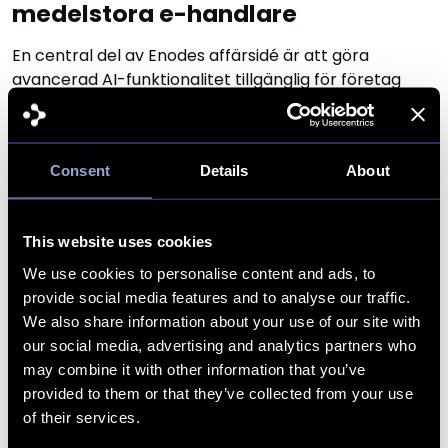
medelstora e-handlare
En central del av Enodes affärsidé är att göra
avancerad AI-funktionalitet tillgänglig för företag
som tidigare saknat möjlighet att investera i den
typen av teknik. Lösningen levereras som en färdig
tjänst, utan krav på att kunderna själva bygger
Consent
Details
About
infrastruktur eller besitter AI-kompetens – vilket
tidigare har varit en tröskel som hållit tillbaka mindre
aktörer.
This website uses cookies
Enode uppger sig vara ett av de första företagen i
We use cookies to personalise content and ads, to
Sverige med att erbjuda den här typen av AI-
provide social media features and to analyse our traffic.
shoppingagent anpassad specifikt för mindre och
We also share information about your use of our site with
medelstora e-handlare.
our social media, advertising and analytics partners who
may combine it with other information that you’ve
Om Enode
provided to them or that they’ve collected from your use
Enode är ett SaaS-bolag med bas i Växjö som
of their services.
utvecklar AI-drivna tjänster för e-handel. Företaget