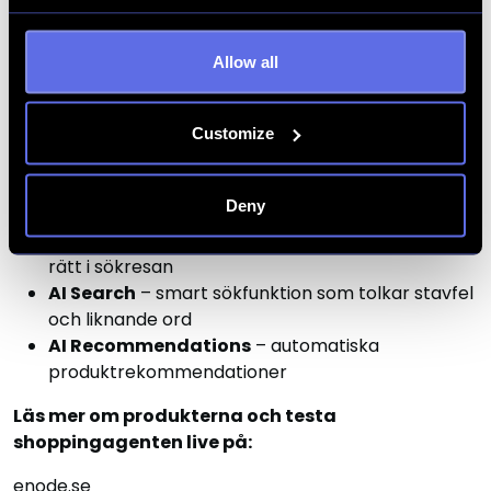
har drygt 300 kunder och bedriver produktutveckling
i samverkan med Linnéuniversitetet, delfinansierat av
Allow all
KK-stiftelsen.
Utöver shoppingagenten har samarbetet med Enode
Customize
hittills mynnat ut i ytterligare fyra AI-verktyg för e-
handlare:
Deny
AI Support Agent
– svarar på generella frågor
AI Search Agent
- hjälper besökaren att hitta
rätt i sökresan
AI Search
– smart sökfunktion som tolkar stavfel
och liknande ord
AI Recommendations
– automatiska
produktrekommendationer
Läs mer om produkterna och testa
shoppingagenten live på:
enode.se