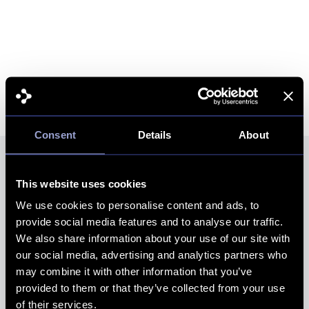
Consent
Details
About
This website uses cookies
Våra senaste insikter och
We use cookies to personalise content and ads, to
nyheter
provide social media features and to analyse our traffic.
We also share information about your use of our site with
Håll dig uppdaterad med de senaste trenderna och
our social media, advertising and analytics partners who
tipsen för din digitala tillväxt.
may combine it with other information that you’ve
provided to them or that they’ve collected from your use
of their services.