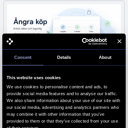
Consent
Details
About
This website uses cookies
Funktion för förenklad ångerrätt i
We use cookies to personalise content and ads, to
WM3 - Nytt lagkrav 19 Juni 2026
provide social media features and to analyse our traffic.
We also share information about your use of our site with
our social media, advertising and analytics partners who
Läs artikel
may combine it with other information that you’ve
provided to them or that they’ve collected from your use
of their services.