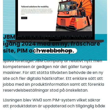
JBM Company i Kalmar kickar
igång 2024 med en ny, fräschare
site, PIM och webbshop.
Själva företaget JBM Company är relativt nytt men
kompetensen är gedigen när det gäller tunga
maskiner. För att stötta tillväxten behövde de en ny
site och fler digitala hästkrafter. Ett enklare sätt att
jobba med sin produktinformation samt att förenkla
reservdelsbeställningar stod på önskelistan.
Lösningen blev WM3 som PIM-system vilket säkrar
att produktdatan är uppdaterad och tillgänglig både