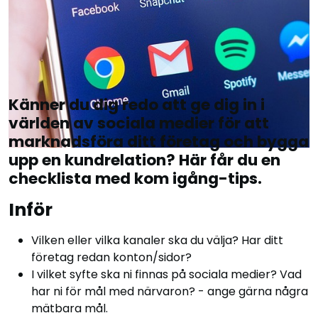
Känner du dig redo att ge dig in i
världen av sociala medier för att
marknadsföra ditt företag och bygga
upp en kundrelation? Här får du en
checklista med kom igång-tips.
Inför
Vilken eller vilka kanaler ska du välja? Har ditt
företag redan konton/sidor?
I vilket syfte ska ni finnas på sociala medier? Vad
har ni för mål med närvaron? - ange gärna några
mätbara mål.