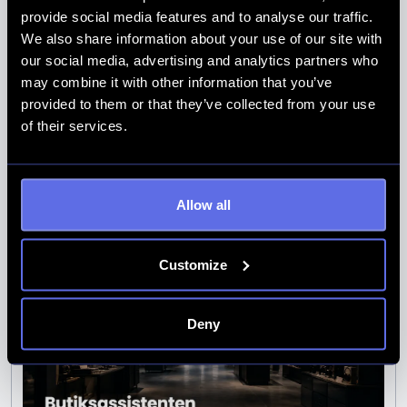
provide social media features and to analyse our traffic.
We also share information about your use of our site with
our social media, advertising and analytics partners who
may combine it with other information that you’ve
provided to them or that they’ve collected from your use
Funktion för förenklad ångerrätt i
of their services.
WM3 - Nytt lagkrav 19 Juni 2026
Läs artikel
Allow all
Customize
Deny