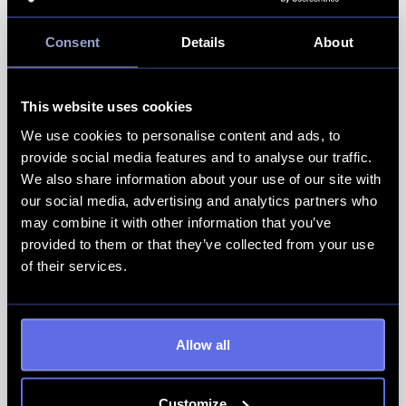
WM3 - Nytt lagkrav 19 Juni 2026
Consent
Details
About
Läs artikel
This website uses cookies
We use cookies to personalise content and ads, to
provide social media features and to analyse our traffic.
We also share information about your use of our site with
our social media, advertising and analytics partners who
may combine it with other information that you’ve
provided to them or that they’ve collected from your use
of their services.
Allow all
Pressmeddelande: Enode återinför
butikssäljaren
Customize