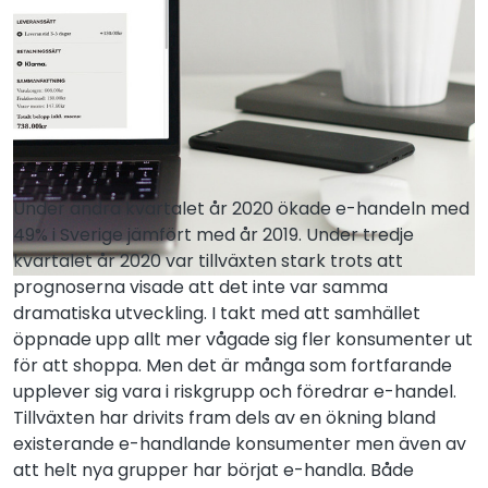
Under andra kvartalet år 2020 ökade e-handeln med
49% i Sverige jämfört med år 2019. Under tredje
kvartalet år 2020 var tillväxten stark trots att
prognoserna visade att det inte var samma
dramatiska utveckling. I takt med att samhället
öppnade upp allt mer vågade sig fler konsumenter ut
för att shoppa. Men det är många som fortfarande
upplever sig vara i riskgrupp och föredrar e-handel.
Tillväxten har drivits fram dels av en ökning bland
existerande e-handlande konsumenter men även av
att helt nya grupper har börjat e-handla. Både